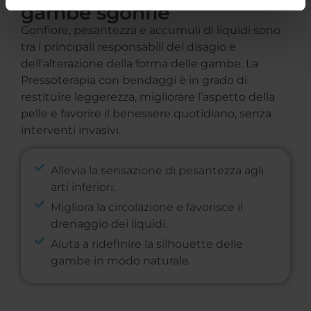
gambe sgonfie
Gonfiore, pesantezza e accumuli di liquidi sono
tra i principali responsabili del disagio e
dell’alterazione della forma delle gambe. La
Pressoterapia con bendaggi è in grado di
restituire leggerezza, migliorare l’aspetto della
pelle e favorire il benessere quotidiano, senza
interventi invasivi.
Allevia la sensazione di pesantezza agli
arti inferiori.
Migliora la circolazione e favorisce il
drenaggio dei liquidi.
Aiuta a ridefinire la silhouette delle
gambe in modo naturale.