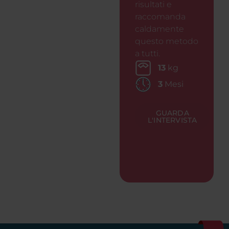
risultati e
raccomanda
caldamente
questo metodo
a tutti.
13
kg
3
Mesi
GUARDA
L'INTERVISTA