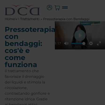
Home
»
I Trattamenti
»
Pressoterapia con Bendaggi
Pressoterapia
con
Play
bendaggi:
01:17
cos'è e
Play
Mute
Setting
Ent
come
funziona
Il trattamento che
favorisce il drenaggio
dei liquidi e stimola la
circolazione,
contrastando gonfiore e
ritenzione idrica. Grazie
ai bendaggi attivi,