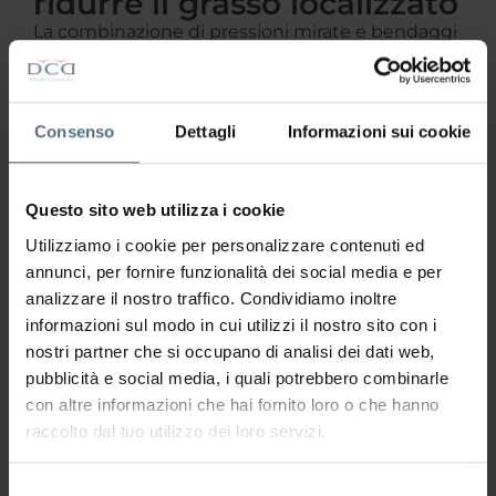
ridurre il grasso localizzato
La combinazione di pressioni mirate e bendaggi
attivi permette di ottenere risultati concreti su
più fronti, intervenendo in modo efficace anche
sugli accumuli adiposi localizzati.
Consenso
Dettagli
Informazioni sui cookie
Favorisce il drenaggio dei liquidi e riduce
la ritenzione.
Questo sito web utilizza i cookie
Migliora la microcircolazione.
Utilizziamo i cookie per personalizzare contenuti ed
Contribuisce a ridurre l’aspetto della
annunci, per fornire funzionalità dei social media e per
pelle a buccia d’arancia.
analizzare il nostro traffico. Condividiamo inoltre
informazioni sul modo in cui utilizzi il nostro sito con i
nostri partner che si occupano di analisi dei dati web,
pubblicità e social media, i quali potrebbero combinarle
con altre informazioni che hai fornito loro o che hanno
raccolto dal tuo utilizzo dei loro servizi.
Il trattamento
Selezione