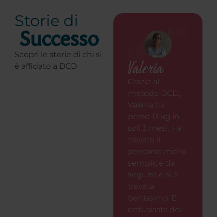
Storie di
Successo
Scopri le storie di chi si
Valeria
è affidato a DCD
Grazie al
metodo DCD,
Valeria ha
perso 13 kg in
soli 3 mesi. Ha
trovato il
percorso molto
semplice da
seguire e si è
trovata
benissimo. È
entusiasta dei