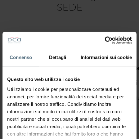
SEDE
Consenso
Dettagli
Informazioni sui cookie
Nuova
Nuova
Nuovo
Tonic
Pressoter
Electrosculpture®
Radiofrequenza
Crioultrasuono
Shape
con
Questo sito web utilizza i cookie
bendaggi
La
La
Il
Tonic
Utilizziamo i cookie per personalizzare contenuti ed
Nuova
Nuova
Nuovo
Shape
La
annunci, per fornire funzionalità dei social media e per
Electrosculpture®
Radiofrequenza
Crioultrasuono
è il
pressoterapi
analizzare il nostro traffico. Condividiamo inoltre
è un
è
è un
trattamento
con
informazioni sul modo in cui utilizzi il nostro sito con i
marchio
l’alleato
trattamento
di
bendaggi
nostri partner che si occupano di analisi dei dati web,
registrato
ideale
estetico
estetica
potenzia
pubblicità e social media, i quali potrebbero combinarle
DCD e
per il
avanzato
avanzata
gli
con altre informazioni che hai fornito loro o che hanno
rappresenta
trattamento
ideale
capace
effetti