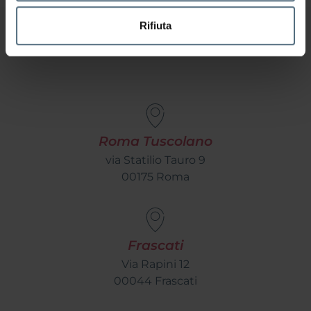
Rifiuta
Le altre Sedi
Roma Tuscolano
via Statilio Tauro 9
00175 Roma
Frascati
Via Rapini 12
00044 Frascati