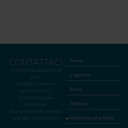
CONTATTACI
Ti interessa saperne di
più?
Compila il form e il
nostro team ti
ricontatterà per
prendere
appuntamento presso
uno dei nostri centri.