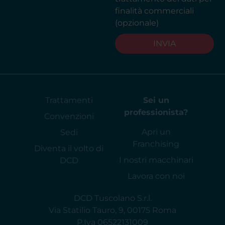
finalità commerciali
(opzionale)
INVIA
Trattamenti
Sei un
professionista?
Convenzioni
Apri un
Sedi
Franchising
Diventa il volto di
I nostri macchinari
DCD
Lavora con noi
DCD Tuscolano S.r.l.
Via Statilio Tauro, 9, 00175 Roma
P.Iva 06522131009