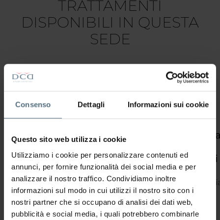
TRATTAMENTI
DISPONIBILI IN QUESTA
SEDE
Consenso
Dettagli
Informazioni sui cookie
Nuova
Nuova
Nuovo
Tonic
Pressoter
Questo sito web utilizza i cookie
Electrosculpture®
Radiofrequenza
Crioultrasuono
Shape
con
Utilizziamo i cookie per personalizzare contenuti ed
bendaggi
La
La
Il
Tonic
annunci, per fornire funzionalità dei social media e per
Nuova
Nuova
Nuovo
Shape
La
analizzare il nostro traffico. Condividiamo inoltre
Electrosculpture®
Radiofrequenza
Crioultrasuono
è il
pressoterapi
informazioni sul modo in cui utilizzi il nostro sito con i
è un
è
è un
trattamento
con
nostri partner che si occupano di analisi dei dati web,
marchio
l’alleato
trattamento
di
bendaggi
pubblicità e social media, i quali potrebbero combinarle
registrato
ideale
estetico
estetica
potenzia