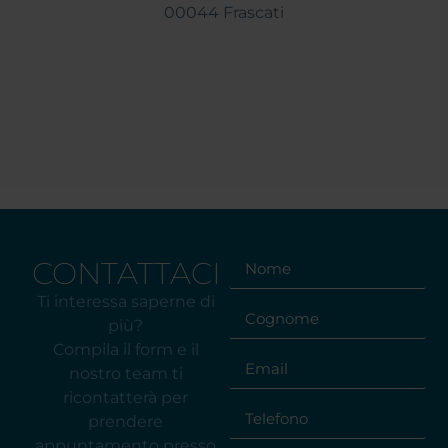
00044 Frascati
CONTATTACI
Ti interessa saperne di
più?
Compila il form e il
nostro team ti
ricontatterà per
prendere
appuntamento presso