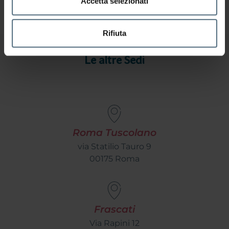
Accetta selezionati
Rifiuta
Le altre Sedi
Roma Tuscolano
via Statilio Tauro 9
00175 Roma
Frascati
Via Rapini 12