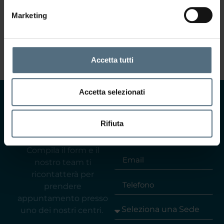
Marketing
Accetta tutti
Accetta selezionati
CONTATTACI
Rifiuta
Ti interessa saperne di
più?
Compila il form e il
nostro team ti
ricontatterà per
prendere
appuntamento presso
uno dei nostri centri.