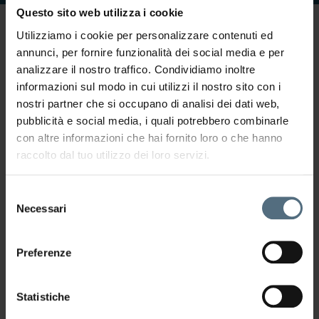
Questo sito web utilizza i cookie
Le sedi
Utilizziamo i cookie per personalizzare contenuti ed
VIENI A TROVARCI
annunci, per fornire funzionalità dei social media e per
analizzare il nostro traffico. Condividiamo inoltre
informazioni sul modo in cui utilizzi il nostro sito con i
nostri partner che si occupano di analisi dei dati web,
pubblicità e social media, i quali potrebbero combinarle
con altre informazioni che hai fornito loro o che hanno
Roma Corso Francia
raccolto dal tuo utilizzo dei loro servizi.
Via Flaminia 573,
00191 Roma
Selezione
Necessari
del
consenso
Preferenze
Bari
Via Gian Giuseppe Carulli 79
Statistiche
70121 Bari