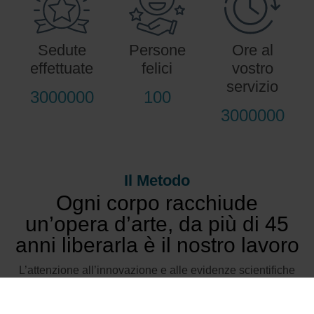
Sedute
Persone
Ore al
effettuate
felici
vostro
servizio
3000000
100
3000000
Il Metodo
Ogni corpo racchiude
un’opera d’arte, da più di 45
anni liberarla è il nostro lavoro
L’attenzione all’
innovazione
e alle
evidenze scientifiche
ci ha permesso di sviluppare, testare e brevettare un
metodo di dimagrimento
,
modellamento
e
cura della