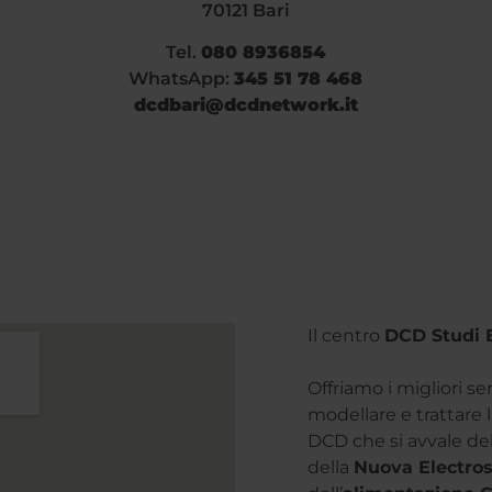
70121 Bari
Tel.
080 8936854
WhatsApp:
345 51 78 468
dcdbari@dcdnetwork.it
Il centro
DCD Studi Es
Offriamo i migliori se
modellare e trattare l
DCD che si avvale de
della
Nuova Electros