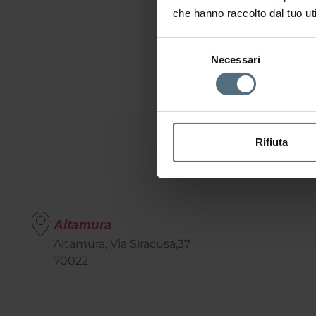
che hanno raccolto dal tuo uti
Selezione
Necessari
del
consenso
Rifiuta
Altamura
Altamura, Via Siracusa,37
70022