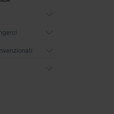
CADN
ngerci
nvenzionati