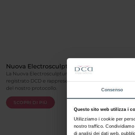
Nuova Electrosculpture®
La Nuova Electrosculpture® è un marchio
registrato DCD e rappresenta il fiore all’occhiello
del nostro protocollo.
Consenso
SCOPRI DI PIÙ
Questo sito web utilizza i c
Utilizziamo i cookie per perso
nostro traffico. Condividiamo 
di analisi dei dati web, pubbl