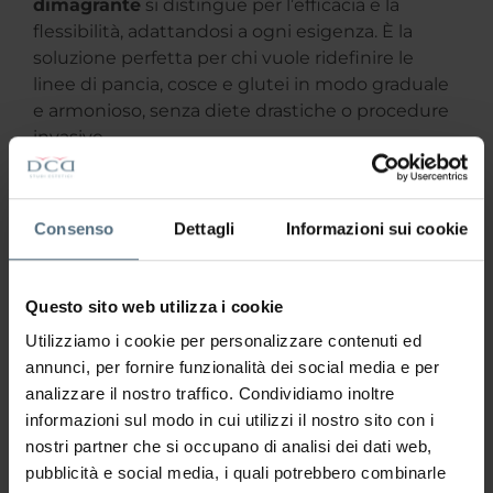
dimagrante
si distingue per l’efficacia e la
flessibilità, adattandosi a ogni esigenza. È la
soluzione perfetta per chi vuole ridefinire le
linee di pancia, cosce e glutei in modo graduale
e armonioso, senza diete drastiche o procedure
invasive.
Come funziona il metodo
DCD per dimagrire con la
Consenso
Dettagli
Informazioni sui cookie
Nuova Electrosculpture®
I trattamenti estetici dimagranti DCD aiutano a
modellare il corpo in modo sicuro e progressivo.
Questo sito web utilizza i cookie
Ecco i principali benefici della Nuova
Utilizziamo i cookie per personalizzare contenuti ed
Electrosculpture®:
annunci, per fornire funzionalità dei social media e per
analizzare il nostro traffico. Condividiamo inoltre
Dimagrimento e riduzione dei volumi
informazioni sul modo in cui utilizzi il nostro sito con i
Stimolazione del metabolismo cellulare
nostri partner che si occupano di analisi dei dati web,
Trattamento non invasivo, per
pubblicità e social media, i quali potrebbero combinarle
rimodellare il corpo senza chirurgia