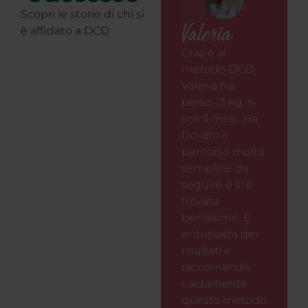
Scopri le storie di chi si
Valeria
è affidato a DCD
Grazie al
metodo DCD,
Valeria ha
perso 13 kg in
soli 3 mesi. Ha
trovato il
percorso molto
semplice da
seguire e si è
trovata
benissimo. È
entusiasta dei
risultati e
raccomanda
caldamente
questo metodo