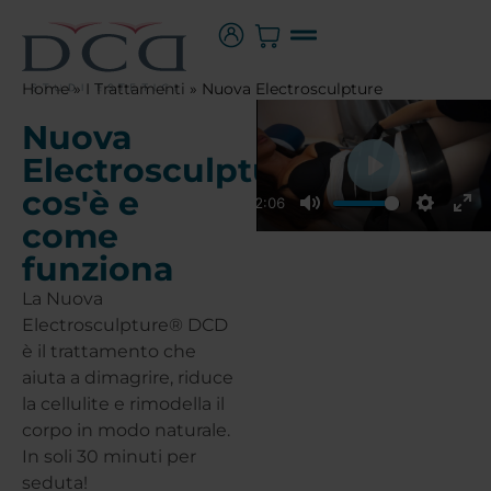
Home
»
I Trattamenti
»
Nuova Electrosculpture
Nuova
®
Electrosculpture
:
Play
cos'è e
02:06
come
Play
Mute
Setting
Ent
funziona
La Nuova
Electrosculpture® DCD
è il trattamento che
aiuta a dimagrire, riduce
la cellulite e rimodella il
corpo in modo naturale.
In soli 30 minuti per
seduta!