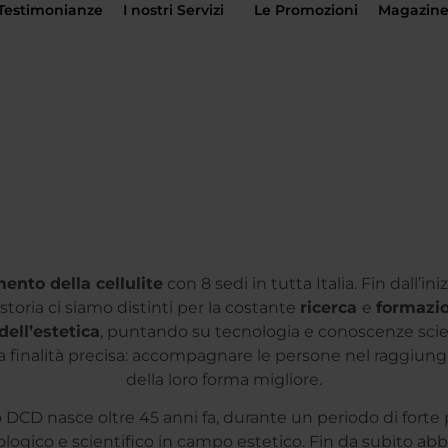
Testimonianze
I nostri Servizi
Le Promozioni
Magazin
Chi Siamo
DCD STUDI ESTETICI
D è un’azienda
leader nel dimagrimento
,
modellamen
mento della cellulite
con 8 sedi in tutta Italia. Fin dall’ini
storia ci siamo distinti per la costante
ricerca
e
formazi
ell’estetica
, puntando su tecnologia e conoscenze scie
 finalità precisa: accompagnare le persone nel raggiu
della loro forma migliore.
o DCD nasce oltre 45 anni fa, durante un periodo di forte
logico e scientifico in campo estetico. Fin da subito a