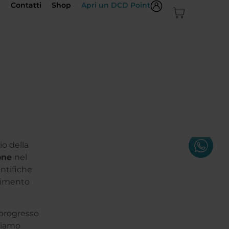
e
Contatti
Shop
Apri un DCD Point
to
e
zio della
one
nel
ntifiche
ngimento
 progresso
bbiamo