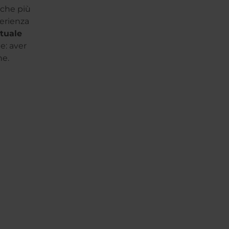
iche più
perienza
tuale
e: aver
ne.