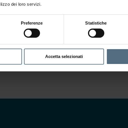
lizzo dei loro servizi.
Preferenze
Statistiche
Crediamo fermamente nel valore e nel
contributo che può apportare ogni nostro
singolo dipendente; attraverso lo spirito di
Intrapr
iniziativa riusciamo ad offrire un servizio
Accetta selezionati
ad
alto valore aggiunto
, soddisfacendo al
meglio le esigenze del cliente.