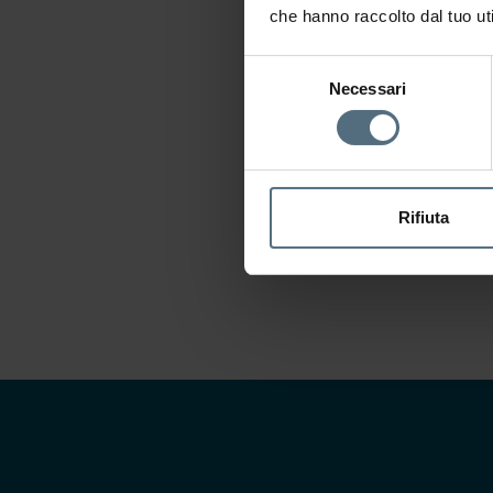
che hanno raccolto dal tuo uti
Selezione
Necessari
del
consenso
Rifiuta