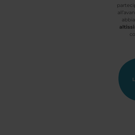
parteci
all’ava
abbia
altiss
co
L