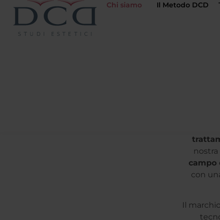
Chi siamo
Il Metodo DCD
DC
tratta
nostra 
campo d
con una
Il marchi
tecno