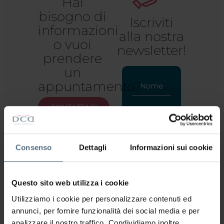
Hai
bisogno di
Iscriviti
informazioni
alla nostra
o vuoi
newsletter!
prendere
un
appuntamento?
CONTATTACI
Consenso
Dettagli
Informazioni sui cookie
Preso atto
dell'
informativa
sul trattamento
Questo sito web utilizza i cookie
dei dati
Utilizziamo i cookie per personalizzare contenuti ed
personali
annunci, per fornire funzionalità dei social media e per
acconsento al
analizzare il nostro traffico. Condividiamo inoltre