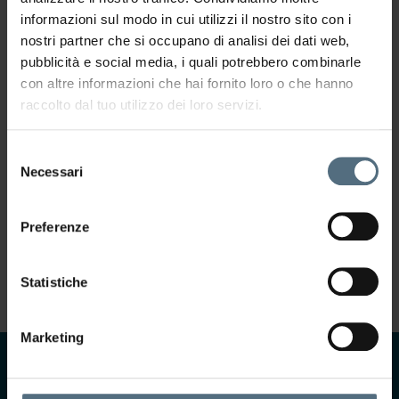
trattamento dei
informazioni sul modo in cui utilizzi il nostro sito con i
miei dati
nostri partner che si occupano di analisi dei dati web,
personali per
pubblicità e social media, i quali potrebbero combinarle
l'invio della
con altre informazioni che hai fornito loro o che hanno
Newsletter,
raccolto dal tuo utilizzo dei loro servizi.
contenente
comunicazioni e
Selezione
offerte
Necessari
del
commerciali.
consenso
ISCRIVITI
Preferenze
Statistiche
Marketing
CONTATTACI