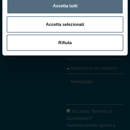
Ti interessa saperne di
Accetta tutti
più?
Compila il form e il
Accetta selezionati
nostro team ti
ricontatterà per
prendere
Rifiuta
appuntamento presso
uno dei nostri centri.
Accetto Termini e
Condizioni*
Selezionando questa