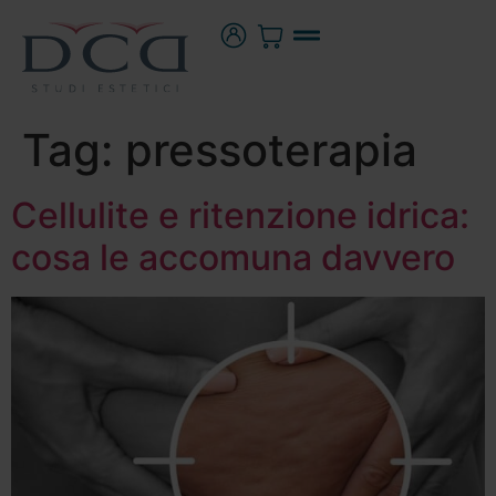
Tag:
pressoterapia
Cellulite e ritenzione idrica:
cosa le accomuna davvero