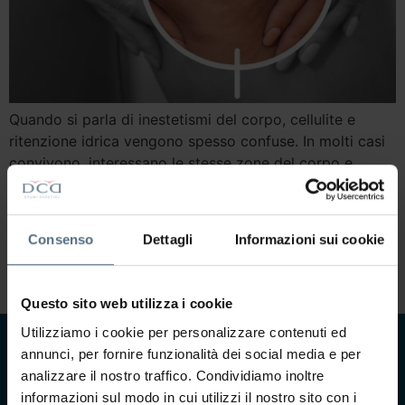
Quando si parla di inestetismi del corpo, cellulite e
ritenzione idrica vengono spesso confuse. In molti casi
convivono, interessano le stesse zone del corpo e
tendono a peggiorare con abitudini scorrette,
sedentarietà, squilibri ormonali o cattiva circolazione.
Eppure non sono la stessa cosa. Capire cosa accomuna
Consenso
Dettagli
Informazioni sui cookie
cellulite e ritenzione idrica è importante per scegliere il
[…]
Questo sito web utilizza i cookie
Utilizziamo i cookie per personalizzare contenuti ed
annunci, per fornire funzionalità dei social media e per
CONTATTACI
analizzare il nostro traffico. Condividiamo inoltre
Ti interessa saperne di
informazioni sul modo in cui utilizzi il nostro sito con i