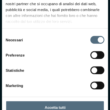
più?
nostri partner che si occupano di analisi dei dati web,
Compila il form e il
pubblicità e social media, i quali potrebbero combinarle
nostro team ti
con altre informazioni che hai fornito loro o che hanno
ricontatterà per
raccolto dal tuo utilizzo dei loro servizi.
prendere
appuntamento presso
Selezione
uno dei nostri centri.
Necessari
del
consenso
Preferenze
Statistiche
Marketing
Accetto Termini e
Condizioni*
Selezionando questa
casella, acconsento i
Accetta tutti