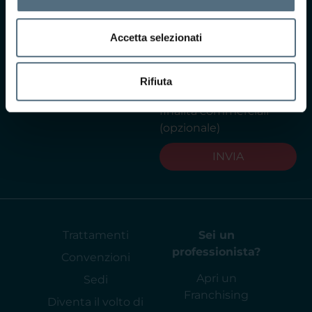
termini di privacy ai
sensi dell'art. 13 del
GDPR
Leggi
Accetta selezionati
l'informativa privacy
Acconsento al
Rifiuta
trattamento dei dati per
finalità commerciali
(opzionale)
INVIA
Trattamenti
Sei un
professionista?
Convenzioni
Apri un
Sedi
Franchising
Diventa il volto di