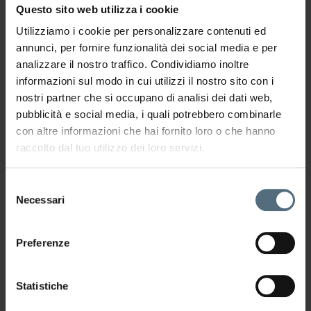
compattezza, elasticità e texture della pelle. È
Questo sito web utilizza i cookie
indicata per addome, fianchi, gambe, braccia e
Utilizziamo i cookie per personalizzare contenuti ed
altre aree soggette a perdita di tono.
annunci, per fornire funzionalità dei social media e per
analizzare il nostro traffico. Condividiamo inoltre
L’aspetto più importante è personalizzare il
informazioni sul modo in cui utilizzi il nostro sito con i
percorso in base alle esigenze specifiche del
nostri partner che si occupano di analisi dei dati web,
corpo, combinando eventualmente più
pubblicità e social media, i quali potrebbero combinarle
tecnologie per lavorare contemporaneamente
con altre informazioni che hai fornito loro o che hanno
su drenaggio, adiposità e tonicità.
raccolto dal tuo utilizzo dei loro servizi.
Cosa fare per eliminare la
Selezione
ritenzione idrica?
Necessari
del
consenso
Per
contrastare la ritenzione idrica
è
Preferenze
fondamentale migliorare il drenaggio dei liquidi
e riattivare la circolazione.
Statistiche
Bere acqua regolarmente, ridurre il consumo di
sale e mantenere uno stile di vita attivo sono