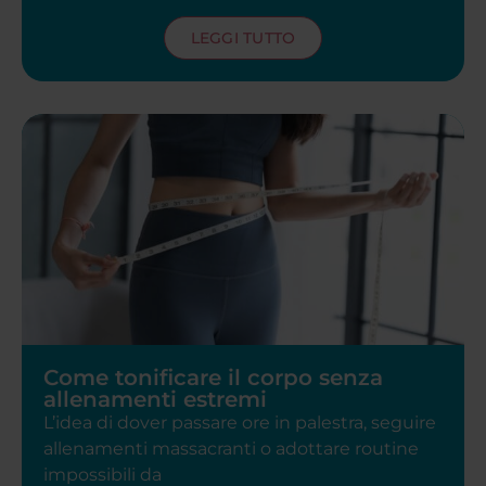
LEGGI TUTTO
Come tonificare il corpo senza
allenamenti estremi
L’idea di dover passare ore in palestra, seguire
allenamenti massacranti o adottare routine
impossibili da