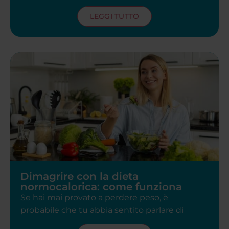
LEGGI TUTTO
Dimagrire con la dieta
normocalorica: come funziona
Se hai mai provato a perdere peso, è
probabile che tu abbia sentito parlare di