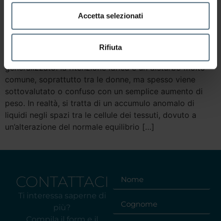
Accetta selezionati
Rifiuta
Gambe gonfie, caviglie pesanti, senso di gonfiore
generalizzato: la ritenzione idrica è un disturbo molto
comune, soprattutto tra le donne, ma spesso viene
sottovalutato o confuso con un semplice aumento di
peso. In realtà, si tratta di un accumulo anomalo di
liquidi negli spazi tra le cellule dei tessuti, dovuto a
un’alterazione del normale equilibrio […]
CONTATTACI
Ti interessa saperne di
più?
Compila il form e il