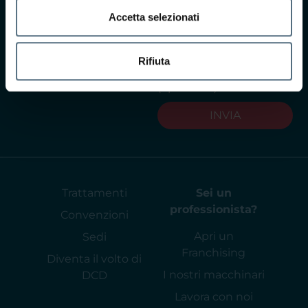
l'informativa privacy
Accetta selezionati
Acconsento al
trattamento dei dati per
Rifiuta
finalità commerciali
(opzionale)
INVIA
Trattamenti
Sei un
professionista?
Convenzioni
Apri un
Sedi
Franchising
Diventa il volto di
I nostri macchinari
DCD
Lavora con noi