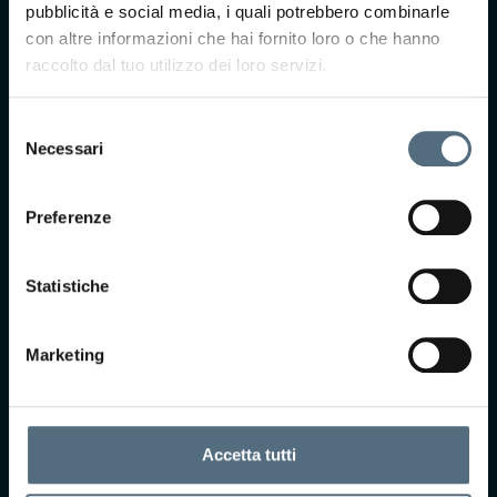
nostro team ti
pubblicità e social media, i quali potrebbero combinarle
ricontatterà per
con altre informazioni che hai fornito loro o che hanno
prendere
raccolto dal tuo utilizzo dei loro servizi.
appuntamento presso
uno dei nostri centri.
Selezione
Necessari
del
consenso
Preferenze
Statistiche
Accetto Termini e
Marketing
Condizioni*
Selezionando questa
casella, acconsento i
termini di privacy ai
Accetta tutti
sensi dell'art. 13 del
GDPR
Leggi