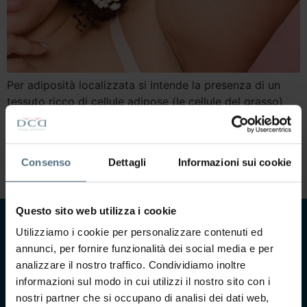
Per adiposità localizzata si intende la presenza di un
tessuto ricco di cellule adipose (le cellule del grasso)
rispetto ad altre zone del corpo. Le zone più frequenti
in cui possiamo notare questo accumulo di lipidi sono le
culotte di Cheval (regione glutea e cosce), la zona
Consenso
Dettagli
Informazioni sui cookie
addominale e quindi la pancetta, ma anche la […]
Questo sito web utilizza i cookie
Utilizziamo i cookie per personalizzare contenuti ed
CONTATTACI
annunci, per fornire funzionalità dei social media e per
Ti interessa saperne di
analizzare il nostro traffico. Condividiamo inoltre
più?
informazioni sul modo in cui utilizzi il nostro sito con i
Compila il form e il
nostri partner che si occupano di analisi dei dati web,