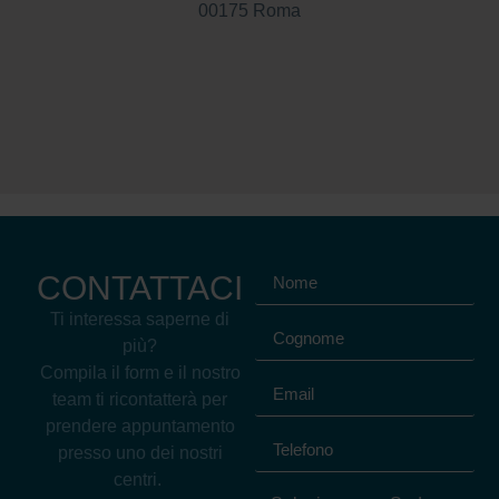
00175 Roma
CONTATTACI
Ti interessa saperne di
più?
Compila il form e il nostro
team ti ricontatterà per
prendere appuntamento
presso uno dei nostri
centri.