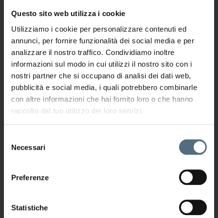
Questo sito web utilizza i cookie
Utilizziamo i cookie per personalizzare contenuti ed
annunci, per fornire funzionalità dei social media e per
analizzare il nostro traffico. Condividiamo inoltre
informazioni sul modo in cui utilizzi il nostro sito con i
nostri partner che si occupano di analisi dei dati web,
pubblicità e social media, i quali potrebbero combinarle
con altre informazioni che hai fornito loro o che hanno
raccolto dal tuo utilizzo dei loro servizi.
2 Sedute Di Tonic Shape A 79€
Con
Tonic Shape DCD
, puoi stimolare il tuo corpo in
Selezione
profondità grazie a una tecnologia sicura e non invasiva
Necessari
del
che
riattiva i muscoli, migliora la circolazione e tonifica
consenso
i tessuti
in poche sedute.
Preferenze
79,00
€
160,00
€
Statistiche