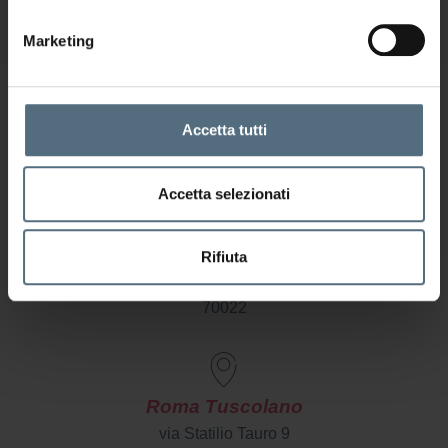
Marketing
Vieni a trovarci
Accetta tutti
Accetta selezionati
Altamura
Rifiuta
Altamura, Via Siracusa,37
70022
Roma Tuscolano
via Statilio Tauro 9