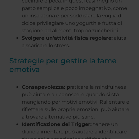
cucinare è poca: in questi casi meglio un
pasto semplice e poco impegnativo, come
un’insalatona e per soddisfare la voglia di
dolce privilegiare uno yogurth e frutta di
stagione ad alimenti troppo zuccherini.
Svolgere un’attività fisica regolare:
aiuta
a scaricare lo stress.
Strategie per gestire la fame
emotiva
Consapevolezza: p
raticare la mindfulness
può aiutare a riconoscere quando si sta
mangiando per motivi emotivi. Rallentare e
riflettere sulle proprie emozioni può aiutare
a trovare alternative più sane.
Identificazione dei Trigger:
tenere un
diario alimentare può aiutare a identificare