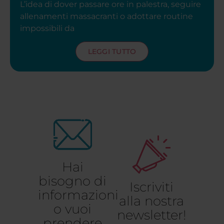
L’idea di dover passare ore in palestra, seguire
allenamenti massacranti o adottare routine
impossibili da
LEGGI TUTTO
Hai
bisogno di
Iscriviti
informazioni
alla nostra
o vuoi
newsletter!
prendere