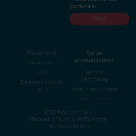
(opzionale)
INVIA
Trattamenti
Sei un
professionista?
Convenzioni
Apri un
Sedi
Franchising
Diventa il volto di
I nostri macchinari
DCD
Lavora con noi
DCD Tuscolano S.r.l.
Via Statilio Tauro, 9, 00175 Roma
P.Iva 06522131009