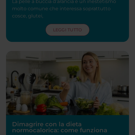
La pelle a buccia d’arancia è un inestetismo
molto comune che interessa soprattutto
cosce, glutei,
LEGGI TUTTO
Dimagrire con la dieta
normocalorica: come funziona