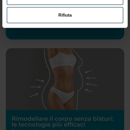
Ti guardi allo specchio, la taglia è quella di
sempre, la bilancia non ti ha
Rifiuta
LEGGI TUTTO
Rimodellare il corpo senza bisturi:
le tecnologie più efficaci