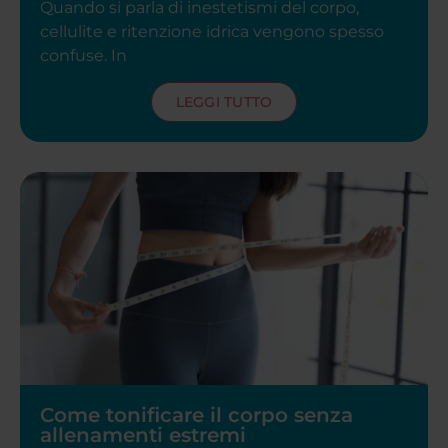
Quando si parla di inestetismi del corpo,
cellulite e ritenzione idrica vengono spesso
confuse. In
LEGGI TUTTO
Come tonificare il corpo senza
allenamenti estremi