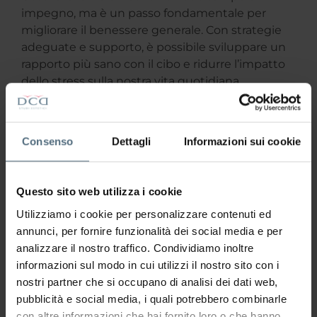
impegno, ma è un passo fondamentale per
migliorare il benessere generale. Con strategie
adeguate e supporto, è possibile sviluppare un
rapporto più sano con il cibo e ridurre l’impatto
dello stress sulla nostra vita quotidiana
Bibliografia
-D’adamo, M.; (2018),
La fame emotiva: come
Consenso
Dettagli
Informazioni sui cookie
riconoscerla e affrontarla
-Fabbri, L. (2020),
Nutrizione e psicologia:come il
Questo sito web utilizza i cookie
cibo aiuta il nostro umore
Utilizziamo i cookie per personalizzare contenuti ed
-Società Italiana Nutrizione Umana (SINU)
annunci, per fornire funzionalità dei social media e per
analizzare il nostro traffico. Condividiamo inoltre
informazioni sul modo in cui utilizzi il nostro sito con i
CONDIVIDI
nostri partner che si occupano di analisi dei dati web,
L'ARTICOLO
pubblicità e social media, i quali potrebbero combinarle
con altre informazioni che hai fornito loro o che hanno