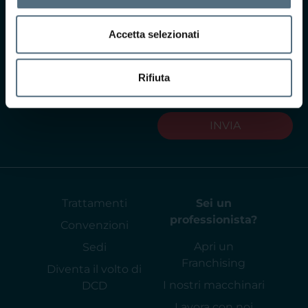
GDPR
Leggi
l'informativa privacy
Accetta selezionati
Acconsento al
trattamento dei dati per
Rifiuta
finalità commerciali
(opzionale)
INVIA
Trattamenti
Sei un
professionista?
Convenzioni
Apri un
Sedi
Franchising
Diventa il volto di
I nostri macchinari
DCD
Lavora con noi