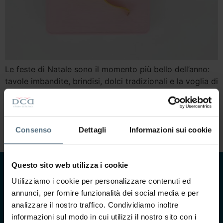
Le feste di Natale sono il momento più bello dell’anno:
tavole imbandite, brindisi, dolci tradizionali e la voglia di
godersi ogni momento con le persone che amiamo. Poi
però arriva gennaio — e con lui quella sensazione di
gonfiore, pesantezza e la domanda che tutti, prima o
poi, ci facciamo: come dimagriredopo le feste di […]
Consenso
Dettagli
Informazioni sui cookie
Questo sito web utilizza i cookie
CONTATTACI
Utilizziamo i cookie per personalizzare contenuti ed
annunci, per fornire funzionalità dei social media e per
Ti interessa saperne di
analizzare il nostro traffico. Condividiamo inoltre
più?
informazioni sul modo in cui utilizzi il nostro sito con i
Compila il form e il