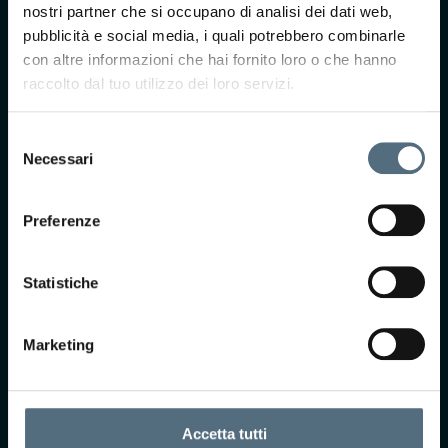
nostri partner che si occupano di analisi dei dati web,
nostro team ti
pubblicità e social media, i quali potrebbero combinarle
ricontatterà per
con altre informazioni che hai fornito loro o che hanno
prendere
raccolto dal tuo utilizzo dei loro servizi.
appuntamento presso
uno dei nostri centri.
Selezione
Necessari
del
consenso
Preferenze
Statistiche
Accetto Termini e
Condizioni*
Marketing
Selezionando questa
casella, acconsento i
termini di privacy ai
Accetta tutti
sensi dell'art. 13 del