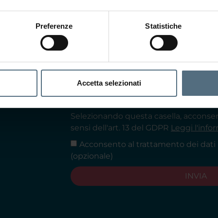
 team ti
e appuntamento
Preferenze
Statistiche
i.
Accetta selezionati
Accetto Termini e Condizioni*
Selezionando questa casella, acconsent
sensi dell'art. 13 del GDPR
Leggi l'info
Acconsento al trattamento dei dati 
(opzionale)
INVIA