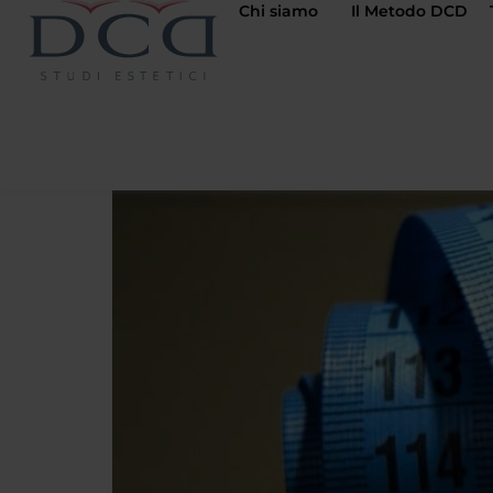
Chi siamo
Il Metodo DCD
Tag:
radiofrequen
Allenamento o trattame