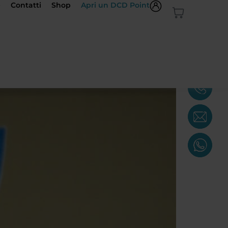
e
Contatti
Shop
Apri un DCD Point
 funziona di più