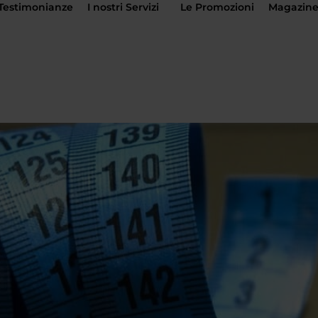
Testimonianze
I nostri Servizi
Le Promozioni
Magazin
za
nti di estetica avanzata: cosa