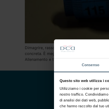
Dimagrire, rassodare il corpo, migliorare la 
concreta. È meglio allenarsi o affidarsi ai tr
Allenamento e trattamenti estetici non sono n
Consenso
Questo sito web utilizza i c
Utilizziamo i cookie per perso
nostro traffico. Condividiamo 
CONTATTACI
di analisi dei dati web, pubbl
che hanno raccolto dal tuo uti
Ti interessa saperne di più