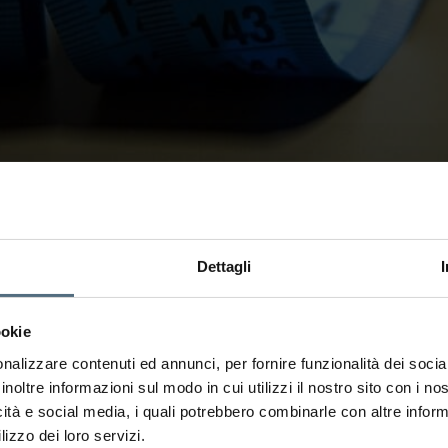
qualità della pelle: sono obiettivi sempre più diffusi, ma
attamenti estetici? La risposta non è mai assoluta, perché il
emici, ma strumenti diversi che […]
Dettagli
ookie
nalizzare contenuti ed annunci, per fornire funzionalità dei socia
inoltre informazioni sul modo in cui utilizzi il nostro sito con i n
icità e social media, i quali potrebbero combinarle con altre inform
lizzo dei loro servizi.
?