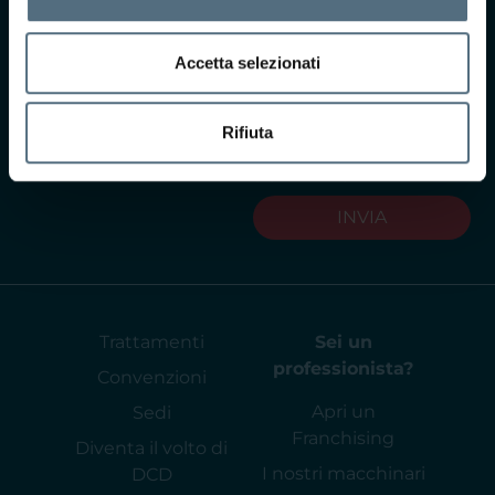
sensi dell'art. 13 del
GDPR
Leggi
l'informativa privacy
Accetta selezionati
Acconsento al
trattamento dei dati per
Rifiuta
finalità commerciali
(opzionale)
INVIA
Trattamenti
Sei un
professionista?
Convenzioni
Apri un
Sedi
Franchising
Diventa il volto di
I nostri macchinari
DCD