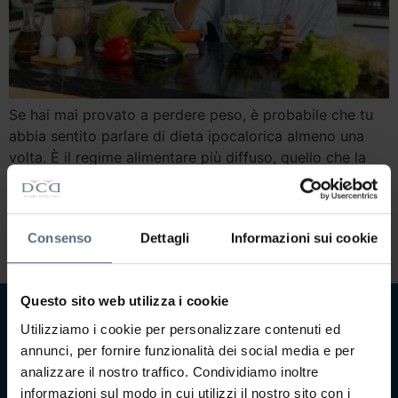
Se hai mai provato a perdere peso, è probabile che tu
abbia sentito parlare di dieta ipocalorica almeno una
volta. È il regime alimentare più diffuso, quello che la
maggior parte delle persone associa automaticamente
al concetto di dimagrimento. Eppure, esiste
un’alternativa meno conosciuta ma altrettanto — se non
Consenso
Dettagli
Informazioni sui cookie
più — efficace nel lungo periodo: […]
Questo sito web utilizza i cookie
Utilizziamo i cookie per personalizzare contenuti ed
CONTATTACI
annunci, per fornire funzionalità dei social media e per
Ti interessa saperne di
analizzare il nostro traffico. Condividiamo inoltre
più?
informazioni sul modo in cui utilizzi il nostro sito con i