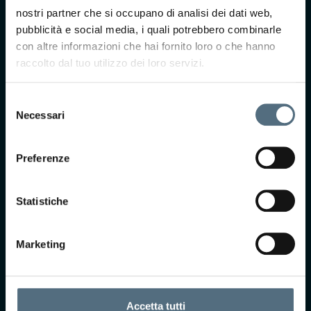
Compila il form e il
nostri partner che si occupano di analisi dei dati web,
nostro team ti
pubblicità e social media, i quali potrebbero combinarle
ricontatterà per
con altre informazioni che hai fornito loro o che hanno
prendere
raccolto dal tuo utilizzo dei loro servizi.
appuntamento presso
uno dei nostri centri.
Selezione
Necessari
del
consenso
Preferenze
Statistiche
Accetto Termini e
Marketing
Condizioni*
Selezionando questa
casella, acconsento i
termini di privacy ai
Accetta tutti