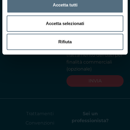
Selezionando questa
Accetta tutti
casella, acconsento i
termini di privacy ai
Accetta selezionati
sensi dell'art. 13 del
GDPR
Leggi
l'informativa privacy
Rifiuta
Acconsento al
trattamento dei dati per
finalità commerciali
(opzionale)
INVIA
Trattamenti
Sei un
professionista?
Convenzioni