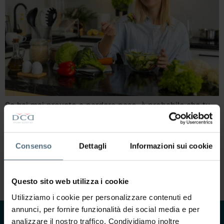
Se hai mai provato a perdere peso, è probabile che tu
abbia sentito parlare di dieta ipocalorica almeno una
volta. È il regime alimentare più diffuso, quello che la
maggior parte delle persone associa automaticamente
Consenso
Dettagli
Informazioni sui cookie
al concetto di dimagrimento. Eppure, esiste
un’alternativa meno conosciuta ma altrettanto — se non
più — efficace nel lungo periodo: […]
Questo sito web utilizza i cookie
Utilizziamo i cookie per personalizzare contenuti ed
annunci, per fornire funzionalità dei social media e per
analizzare il nostro traffico. Condividiamo inoltre