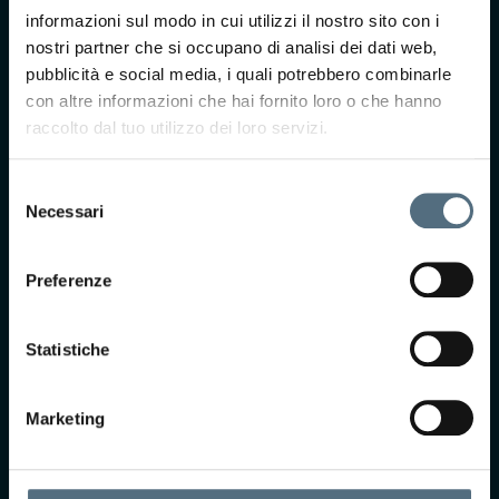
CONTATTACI
informazioni sul modo in cui utilizzi il nostro sito con i
nostri partner che si occupano di analisi dei dati web,
Ti interessa saperne di
pubblicità e social media, i quali potrebbero combinarle
più?
con altre informazioni che hai fornito loro o che hanno
Compila il form e il
raccolto dal tuo utilizzo dei loro servizi.
nostro team ti
ricontatterà per
prendere
Selezione
appuntamento presso
Necessari
del
uno dei nostri centri.
consenso
Preferenze
Statistiche
Marketing
Accetto Termini e
Condizioni*