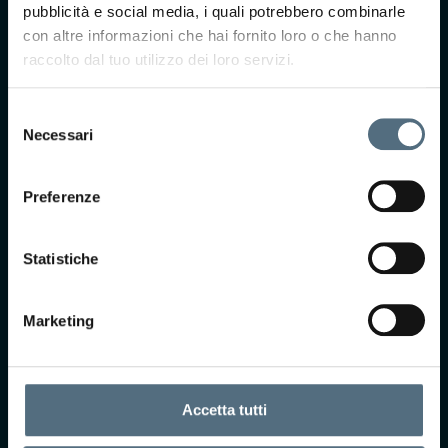
nostro team ti
pubblicità e social media, i quali potrebbero combinarle
ricontatterà per
con altre informazioni che hai fornito loro o che hanno
prendere
raccolto dal tuo utilizzo dei loro servizi.
appuntamento presso
uno dei nostri centri.
Selezione
Necessari
del
consenso
Preferenze
Statistiche
Accetto Termini e
Marketing
Condizioni*
Selezionando questa
casella, acconsento i
termini di privacy ai
Accetta tutti
sensi dell'art. 13 del
GDPR
Leggi