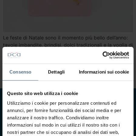
Le feste di Natale sono il momento più bello dell’anno:
tavole imbandite, brindisi, dolci tradizionali e la voglia di
godersi ogni momento con le persone che amiamo. Poi
però arriva gennaio — e con lui quella sensazione di
gonfiore, pesantezza e la domanda che tutti, prima o
Consenso
Dettagli
Informazioni sui cookie
poi, ci facciamo: come dimagriredopo le feste di […]
Questo sito web utilizza i cookie
Utilizziamo i cookie per personalizzare contenuti ed
CONTATTACI
annunci, per fornire funzionalità dei social media e per
Ti interessa saperne di
analizzare il nostro traffico. Condividiamo inoltre
più?
informazioni sul modo in cui utilizzi il nostro sito con i
Compila il form e il
nostri partner che si occupano di analisi dei dati web,