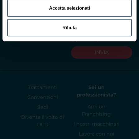
l'informativa privacy
Accetta selezionati
Acconsento al
trattamento dei dati per
Rifiuta
finalità commerciali
(opzionale)
INVIA
Trattamenti
Sei un
professionista?
Convenzioni
Apri un
Sedi
Franchising
Diventa il volto di
I nostri macchinari
DCD
Lavora con noi