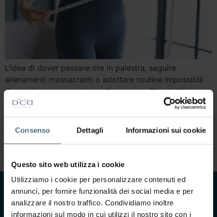
L’idea di dover passare ore in palestra, seguire
allenamenti massacranti o adottare routine impossibili
da mantenere spaventa molte persone. Non tutti hanno
il tempo, l’energia o la voglia di affrontare percorsi
estremi per sentirsi meglio nel proprio corpo. Eppure,
tonificare il corpo non significa necessariamente vivere
Consenso
Dettagli
Informazioni sui cookie
tra tapis roulant, pesi e sessioni intensive. Oggi esistono
[…]
Questo sito web utilizza i cookie
Utilizziamo i cookie per personalizzare contenuti ed
annunci, per fornire funzionalità dei social media e per
CONTATTACI
analizzare il nostro traffico. Condividiamo inoltre
informazioni sul modo in cui utilizzi il nostro sito con i
Ti interessa saperne di