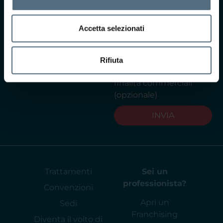
termini di privacy ai
sensi dell'art. 13 del
Accetta selezionati
GDPR
Leggi
l'informativa privacy
Acconsento al
Rifiuta
trattamento dei dati per
finalità commerciali
(opzionale)
INVIA
Trattamenti
Sei un
professionista?
Convenzioni
Apri un
Sedi
Franchising
Diventa il volto di