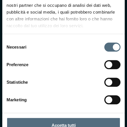
nostri partner che si occupano di analisi dei dati web,
più?
pubblicità e social media, i quali potrebbero combinarle
Compila il form e il
con altre informazioni che hai fornito loro o che hanno
nostro team ti
raccolto dal tuo utilizzo dei loro servizi.
ricontatterà per
prendere
appuntamento presso
Selezione
uno dei nostri centri.
Necessari
del
consenso
Preferenze
Statistiche
Marketing
Accetto Termini e
Condizioni*
Selezionando questa
casella, acconsento i
Accetta tutti