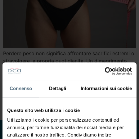
Perdere peso non significa affrontare sacrifici estremi o
stravolgere la propria quotidianità. Un dimagrimento
davvero efficace è quello che rispetta il corpo, procede
in modo graduale e porta risultati che durano nel
tempo. Oggi esistono approcci moderni che uniscono
Consenso
Dettagli
Informazioni sui cookie
alimentazione equilibrata e trattamenti di estetica
avanzata, permettendo di dimagrire senza diete
drastiche, senza allenamenti estenuanti […]
Questo sito web utilizza i cookie
Utilizziamo i cookie per personalizzare contenuti ed
annunci, per fornire funzionalità dei social media e per
analizzare il nostro traffico. Condividiamo inoltre