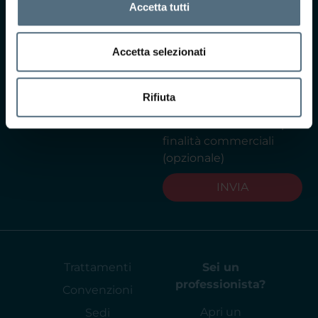
Accetta tutti
casella, acconsento i
termini di privacy ai
sensi dell'art. 13 del
Accetta selezionati
GDPR
Leggi
l'informativa privacy
Rifiuta
Acconsento al
trattamento dei dati per
finalità commerciali
(opzionale)
INVIA
Trattamenti
Sei un
professionista?
Convenzioni
Apri un
Sedi