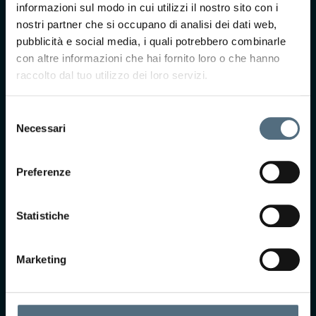
CONTATTACI
informazioni sul modo in cui utilizzi il nostro sito con i
Ti interessa saperne di
nostri partner che si occupano di analisi dei dati web,
più?
pubblicità e social media, i quali potrebbero combinarle
Compila il form e il
con altre informazioni che hai fornito loro o che hanno
nostro team ti
raccolto dal tuo utilizzo dei loro servizi.
ricontatterà per
prendere
Selezione
appuntamento presso
Necessari
del
uno dei nostri centri.
consenso
Preferenze
Statistiche
Marketing
Accetto Termini e
Condizioni*
Selezionando questa