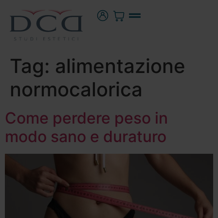
Tag:
alimentazione
normocalorica
Come perdere peso in
modo sano e duraturo