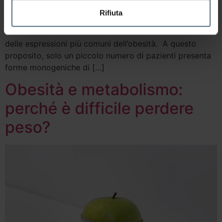
sulla sua epidemiologia. Infatti, è stato riportato nella
Rifiuta
letteratura scientifica che i fattori genetici
contribuiscono fino al 25% nella determinazione anche
delle espressioni più comuni dell’obesità. A questo
proposito, solo un piccolo numero di pazienti presenta
forme monogeniche di […]
Obesità e metabolismo:
perché è difficile perdere
peso?