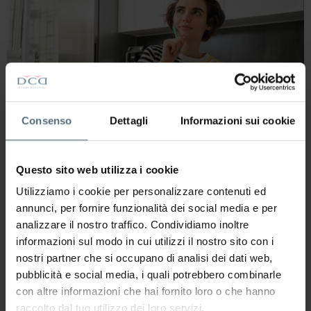
Consenso
Dettagli
Informazioni sui cookie
Questo sito web utilizza i cookie
Con sempre maggior ansia ci si appresta a pensare a
Utilizziamo i cookie per personalizzare contenuti ed
come superare indenni da impennate del peso corporeo
annunci, per fornire funzionalità dei social media e per
in occasione delle festività Natalizie. A volte ci si
analizzare il nostro traffico. Condividiamo inoltre
propone di “ assaggiare giusto un pochino”, per poi
informazioni sul modo in cui utilizzi il nostro sito con i
ritrovarsi insoddisfatte ed affamate senza aver
nostri partner che si occupano di analisi dei dati web,
concluso nulla. Occorre invece premunirsi di piani
pubblicità e social media, i quali potrebbero combinarle
strategici per contenere al meglio il […]
con altre informazioni che hai fornito loro o che hanno
raccolto dal tuo utilizzo dei loro servizi.