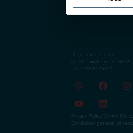
DCD Tuscolano S.r.l.
Via Statilio Tauro, 9, 0017
P.Iva 06522131009
Privacy Policy
Cookie Polic
Condizioni generali di ven