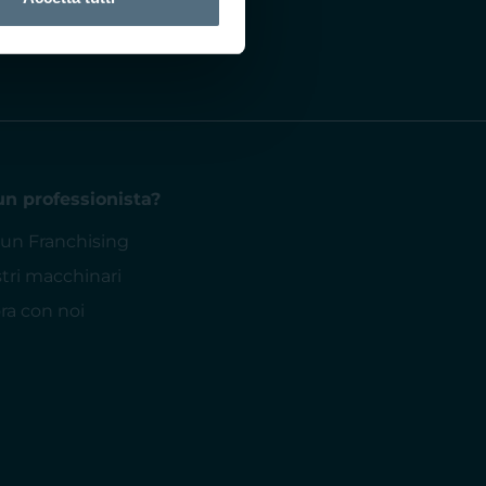
un professionista?
 un Franchising
stri macchinari
ra con noi