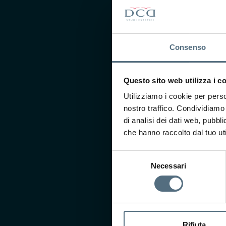
CONTATTACI
Ti interessa saperne di più
Consenso
Compila il form e il nostro
ricontatterà per prender
Questo sito web utilizza i c
presso uno dei nostri centr
Utilizziamo i cookie per perso
nostro traffico. Condividiamo 
di analisi dei dati web, pubbl
che hanno raccolto dal tuo uti
Selezione
Necessari
del
consenso
Rifiuta