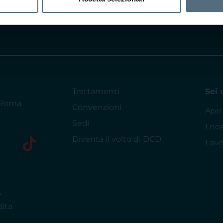
INVIA
Trattamenti
Sei 
5 Roma
Convenzioni
Apri
Sedi
I no
Diventa il volto di DCD
Lavo
y
dita