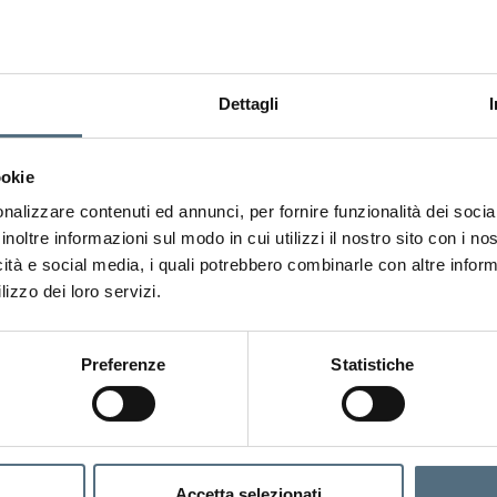
?
Dettagli
 team ti
e appuntamento
ookie
i.
nalizzare contenuti ed annunci, per fornire funzionalità dei socia
inoltre informazioni sul modo in cui utilizzi il nostro sito con i n
icità e social media, i quali potrebbero combinarle con altre inform
lizzo dei loro servizi.
Accetto Termini e Condizioni*
Preferenze
Statistiche
Selezionando questa casella, acconsent
sensi dell'art. 13 del GDPR
Leggi l'info
Acconsento al trattamento dei dati 
(opzionale)
Accetta selezionati