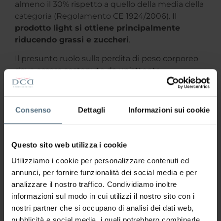
almeno il 30% rispetto a quello della media della
categoria (Regolamento CE 1924/2006). Il
prodotto light si ottiene principalmente
riducendo grassi e zuccheri
.
Il presunto ruolo sulla perdita di peso corporeo
deve essere sostenuto da un’attenta
valutazione delle caratteristiche nutrizionali del
prodotto, in quanto
se pur ridotte
,
le calorie
presenti potrebbero essere comunque tante
.
Consenso
Dettagli
Informazioni sui cookie
Inoltre, il consumatore potrebbe cadere nel
tranello del “tanto è più leggero” e
consumarne quantità eccessive
, anche in
Questo sito web utilizza i cookie
conseguenza di un minor senso di sazietà
Utilizziamo i cookie per personalizzare contenuti ed
indotto dall’alimento
light.
annunci, per fornire funzionalità dei social media e per
Diffidare dai suggerimenti “miracolosi” e affidarsi
analizzare il nostro traffico. Condividiamo inoltre
a fonti ufficiali è fondamentale per perdere peso
informazioni sul modo in cui utilizzi il nostro sito con i
in salute. Un peso corporeo adeguato e stabile,
nostri partner che si occupano di analisi dei dati web,
ottenuto con un’alimentazione bilanciata e una
pubblicità e social media, i quali potrebbero combinarle