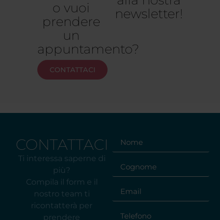
alla nostra
o vuoi
newsletter!
prendere
un
appuntamento?
CONTATTACI
CONTATTACI
Ti interessa saperne di
più?
Compila il form e il
nostro team ti
ricontatterà per
prendere