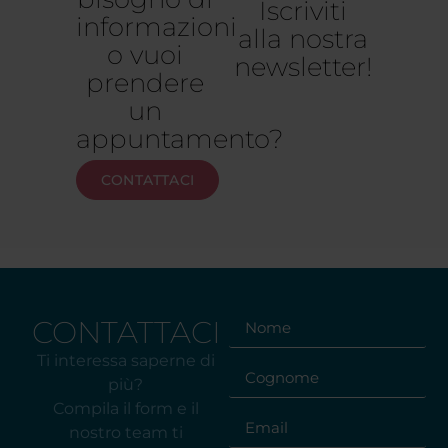
Iscriviti
informazioni
alla nostra
o vuoi
newsletter!
prendere
un
appuntamento?
CONTATTACI
CONTATTACI
Ti interessa saperne di
più?
Compila il form e il
nostro team ti